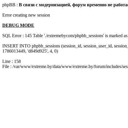
phpBB :
В связи с модернизацией, форум временно не работа
Error creating new session
DEBUG MODE
SQL Error : 145 Table './extremebycom/phpbb_sessions' is marked as 
INSERT INTO phpbb_sessions (session_id, session_user_id, session
1786013449, 'd849d925', 4, 0)
Line : 158
File : /var/www/extreme.by/data/www/extreme.by/forum/includes/ses