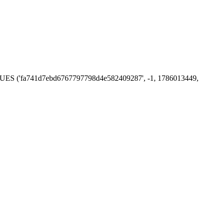
 VALUES ('fa741d7ebd6767797798d4e582409287', -1, 1786013449,