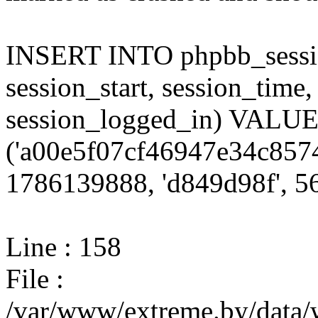
INSERT INTO phpbb_session
session_start, session_time,
session_logged_in) VALU
('a00e5f07cf46947e34c8574
1786139888, 'd849d98f', 56
Line : 158
File :
/var/www/extreme.by/data/