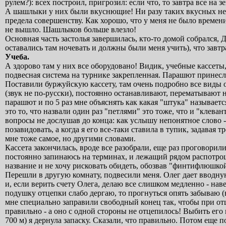
рулем?): всех построил, пригрозил: если что, то завтра все на з
А шашлыки у них были вкуснющие! Ни разу таких вкусных не п
предела совершенству. Как хорошо, что у меня не было времени
не вышло. Шашлыков больше влезло!
Основная часть застолья завершилась, кто-то домой собрался,
оставались там ночевать и должны были меня учить), что завтр
Учеба.
А здорово там у них все оборудовано! Видик, учебные кассеты,
подвесная система на турнике закрепленная. Парашют принесл
Поставили буржуйскую кассету, там очень подробно все виды 
(звук не по-русски), постоянно останавливают, перематывают 
парашют и по 5 раз мне объяснять как какая "штука" называет
это то, что назвали один раз "петлями" это тоже, что и "клева
вопросы не дослушав до конца: как услышу непонятное слово -
позавидовать, а когда я его все-таки ставила в тупик, задавая
мне тоже самое, но другими словами.
Кассета закончилась, вроде все разобрали, еще раз проговори
постоянно запинаюсь на терминах, и лежащий рядом распотрош
название и не хочу рисковать обидеть, обозвав "финтифлюшкой
Перешли в другую комнату, подвесили меня. Олег дает вводну
и, если верить счету Олега, делаю все слишком медленно - нав
подушку отцепки слабо дергаю, то прогнуться опять забываю (н
мне специально заправили свободный конец так, чтобы при отц
правильно - а оно с одной стороны не отцепилось! Выбить его 
700 м) я дернула запаску. Сказали, что правильно. Потом еще