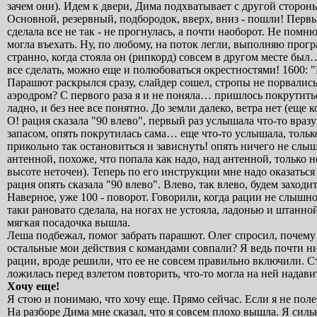
зачем они). Идем к двери, Дима подхватывает с другой сторо
Основной, резервный, подбородок, вверх, вниз - пошли! Первы
сделала все не так - не прогнулась, а почти наоборот. Не помн
могла въехать. Ну, по любому, на поток легли, выполняю прог
странно, когда стояла он (рипкорд) совсем в другом месте был
все сделать, можно еще и полюбоваться окрестностями! 1600: 
Парашют раскрылся сразу, слайдер сошел, стропы не порвались,
аэродром? С первого раза я и не поняла… пришлось покрутитьс
ладно, и без нее все понятно. До земли далеко, ветра нет (еще
О! рация сказала "90 влево", первый раз услышала что-то вр
запасом, опять покрутилась сама… еще что-то услышала, тольк
прикольно так остановиться и зависнуть! опять ничего не слы
антенной, похоже, что попала как надо, над антенной, только не
высоте неточен). Теперь по его инструкции мне надо оказаться 
рация опять сказала "90 влево". Влево, так влево, будем заходи
Наверное, уже 100 - поворот. Говорили, когда рации не слышно 
таки рановато сделала, на ногах не устояла, ладонью и штанно
мягкая посадочка вышла.
Леша подбежал, помог забрать парашют. Олег спросил, почему э
остальные мои действия с командами совпали? Я ведь почти ни
рации, вроде решили, что ее не совсем правильно включили. Ст
ложилась перед взлетом повторить, что-то могла на ней надавит
Хочу еще!
Я стою и понимаю, что хочу еще. Прямо сейчас. Если я не полеч
На разборе Дима мне сказал, что я совсем плохо вышла. Я сильн