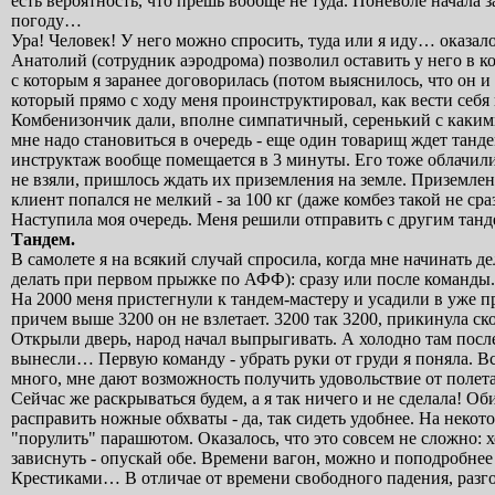
есть вероятность, что прешь вообще не туда. Поневоле начала 
погоду…
Ура! Человек! У него можно спросить, туда или я иду… оказало
Анатолий (сотрудник аэродрома) позволил оставить у него в к
с которым я заранее договорилась (потом выяснилось, что он 
который прямо с ходу меня проинструктировал, как вести себя
Комбенизончик дали, вполне симпатичный, серенький с какими
мне надо становиться в очередь - еще один товарищ ждет танде
инструктаж вообще помещается в 3 минуты. Его тоже облачили 
не взяли, пришлось ждать их приземления на земле. Приземление
клиент попался не мелкий - за 100 кг (даже комбез такой не ср
Наступила моя очередь. Меня решили отправить с другим танде
Тандем.
В самолете я на всякий случай спросила, когда мне начинать де
делать при первом прыжке по АФФ): сразу или после команды. П
На 2000 меня пристегнули к тандем-мастеру и усадили в уже п
причем выше 3200 он не взлетает. 3200 так 3200, прикинула скол
Открыли дверь, народ начал выпрыгивать. А холодно там посл
вынесли… Первую команду - убрать руки от груди я поняла. Вс
много, мне дают возможность получить удовольствие от полет
Сейчас же раскрываться будем, а я так ничего и не сделала! Об
расправить ножные обхваты - да, так сидеть удобнее. На некот
"порулить" парашютом. Оказалось, что это совсем не сложно: х
зависнуть - опускай обе. Времени вагон, можно и поподробнее 
Крестиками… В отличае от времени свободного падения, разг