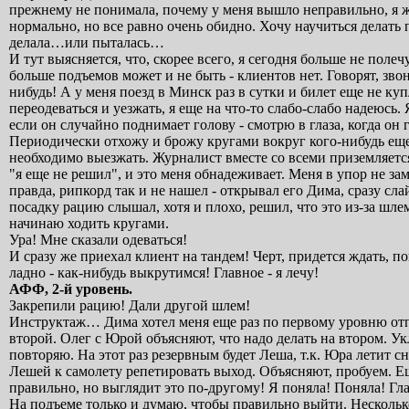
прежнему не понимала, почему у меня вышло неправильно, я же
нормально, но все равно очень обидно. Хочу научиться делать 
делала…или пыталась…
И тут выясняется, что, скорее всего, я сегодня больше не пол
больше подъемов может и не быть - клиентов нет. Говорят, зво
нибудь! А у меня поезд в Минск раз в сутки и билет еще не купл
переодеваться и уезжать, я еще на что-то слабо-слабо надеюсь
если он случайно поднимает голову - смотрю в глаза, когда он 
Периодически отхожу и брожу кругами вокруг кого-нибудь еще
необходимо выезжать. Журналист вместе со всеми приземляетс
"я еще не решил", и это меня обнадеживает. Меня в упор не з
правда, рипкорд так и не нашел - открывал его Дима, сразу сла
посадку рацию слышал, хотя и плохо, решил, что это из-за шле
начинаю ходить кругами.
Ура! Мне сказали одеваться!
И сразу же приехал клиент на тандем! Черт, придется ждать, по
ладно - как-нибудь выкрутимся! Главное - я лечу!
АФФ, 2-й уровень.
Закрепили рацию! Дали другой шлем!
Инструктаж… Дима хотел меня еще раз по первому уровню отпра
второй. Олег с Юрой объясняют, что надо делать на втором. У
повторяю. На этот раз резервным будет Леша, т.к. Юра летит 
Лешей к самолету репетировать выход. Объясняют, пробуем. Еще 
правильно, но выглядит это по-другому! Я поняла! Поняла! Гла
На подъеме только и думаю, чтобы правильно выйти. Несколько