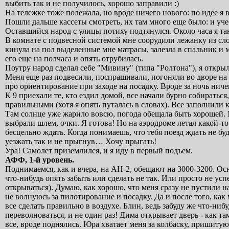
выбить так и не получилось, хорошо заправили :)
На тележке тоже полежала, но вроде ничего нового: по идее я 
Пошли дальше кассеты смотреть, их там много еще было: и уч
Оставшийся народ с улицы потиху подтянулся. Около часа я таки
В комнате с подвесной системой мне соорудили лежанку из сло
кинула на пол выделенные мне матрасы, залезла в спальник и 
его еще на полчаса и опять отрубилась.
Поутру народ сделал себе "Мивину" (типа "Ролтона"), я откры
Меня еще раз подвесили, поспрашивали, погоняли во дворе на 
про ориентирование при заходе на посадку. Вроде за ночь ниче
К 9 приехали те, кто ездил домой, все начали бурно собиратьс
правильными (хотя я опять путалась в словах). Все заполнили 
Там солнце уже жарило вовсю, погода обещала быть хорошей. М
выбрали шлем, очки. Я готова! Но на аэродроме летал какой-т
бесцельно ждать. Когда понимаешь, что тебя поезд ждать не буд
уезжать так и не прыгнув… Хочу прыгать!
Ура! Самолет приземлился, и я иду в первый подъем.
АФФ, 1-й уровень.
Поднимаемся, как и вчера, на АН-2, обещают на 3000-3200. О
что-нибудь опять забыть или сделать не так. Или просто не усп
открываться). Думаю, как хорошо, что меня сразу не пустили на
не волнуюсь за пилотирование и посадку. Да и после того, как 
все сделать правильно в воздухе. Блин, ведь забуду же что-
переволноваться, и не один раз! Дима открывает дверь - как 
все, вроде поднялись. Юра хватает меня за колбаску, пришитую