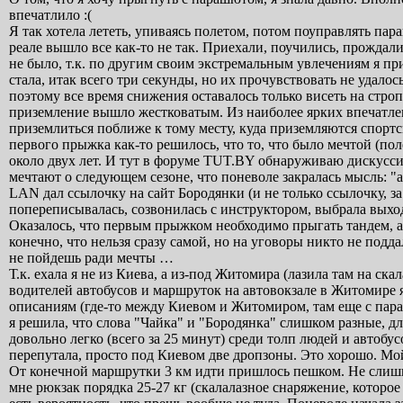
впечатлило :(
Я так хотела лететь, упиваясь полетом, потом поуправлять пар
реале вышло все как-то не так. Приехали, поучились, прождал
не было, т.к. по другим своим экстремальным увлечениям я при
стала, итак всего три секунды, но их прочувствовать не удал
поэтому все время снижения оставалось только висеть на строп
приземление вышло жестковатым. Из наиболее ярких впечатлен
приземлиться поближе к тому месту, куда приземляются спортс
первого прыжка как-то решилось, что то, что было мечтой (по
около двух лет. И тут в форуме TUT.BY обнаруживаю дискусси
мечтают о следующем сезоне, что поневоле закралась мысль: "а
LAN дал ссылочку на сайт Бородянки (и не только ссылочку, за 
попереписывалась, созвонилась с инструктором, выбрала выхо
Оказалось, что первым прыжком необходимо прыгать тандем, 
конечно, что нельзя сразу самой, но на уговоры никто не под
не пойдешь ради мечты …
Т.к. ехала я не из Киева, а из-под Житомира (лазила там на ск
водителей автобусов и маршруток на автовокзале в Житомире я
описаниям (где-то между Киевом и Житомиром, там еще с пар
я решила, что слова "Чайка" и "Бородянка" слишком разные, дл
довольно легко (всего за 25 минут) среди толп людей и автоб
перепутала, просто под Киевом две дропзоны. Это хорошо. Мой
От конечной маршрутки 3 км идти пришлось пешком. Не слишком
мне рюкзак порядка 25-27 кг (скалалазное снаряжение, которое я