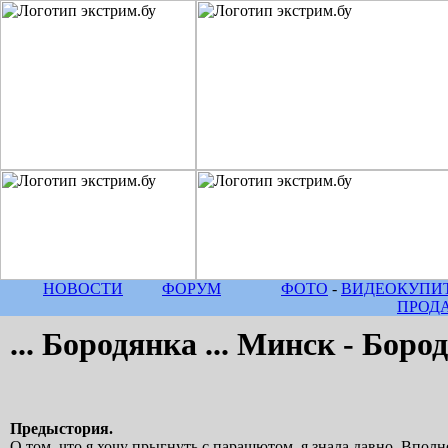
НОВОСТИ
ФОРУМ
ФОТО
-
ВИДЕО
КУПИТ
ПРОД
... Бородянка ... Минск - Бор
Предыстория.
О том, что я хочу прыгнуть с парашютом, я знала давно. Впо