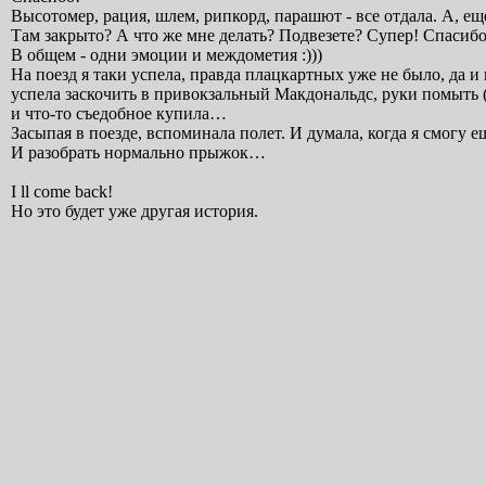
Высотомер, рация, шлем, рипкорд, парашют - все отдала. А, 
Там закрыто? А что же мне делать? Подвезете? Супер! Спасибо
В общем - одни эмоции и междометия :)))
На поезд я таки успела, правда плацкартных уже не было, да и
успела заскочить в привокзальный Макдональдс, руки помыть (
и что-то съедобное купила…
Засыпая в поезде, вспоминала полет. И думала, когда я смогу е
И разобрать нормально прыжок…
I ll come back!
Но это будет уже другая история.