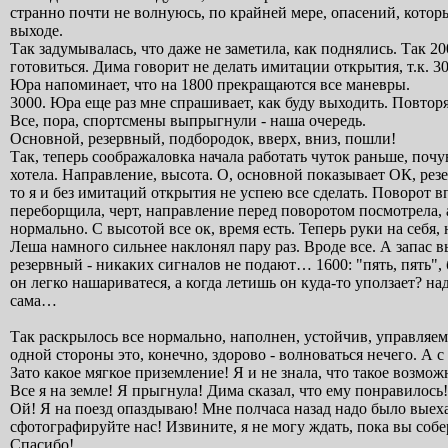
странно почти не волнуюсь, по крайней мере, опасений, которы
выходе.
Так задумывалась, что даже не заметила, как поднялись. Так 2
готовиться. Дима говорит не делать имитации открытия, т.к. 30
Юра напоминает, что на 1800 прекращаются все маневры.
3000. Юра еще раз мне спрашивает, как буду выходить. Повтор
Все, пора, спортсмены выпрыгнули - наша очередь.
Основной, резервный, подбородок, вверх, вниз, пошли!
Так, теперь соображаловка начала работать чуток раньше, почу
хотела. Направление, высота. О, основной показывает ОК, ре
то я и без имитаций открытия не успею все сделать. Поворот впр
переборщила, черт, направление перед поворотом посмотрела, а
нормально. С высотой все ок, время есть. Теперь руки на себя
Леша намного сильнее наклонял пару раз. Вроде все. А запас 
резервный - никаких сигналов не подают… 1600: "пять, пять",
он легко нашариватеся, а когда летишь он куда-то уползает? н
сама…
Так раскрылось все нормально, наполнен, устойчив, управляем
одной стороны это, конечно, здорово - волноваться нечего. А с
Зато какое мягкое приземление! Я и не знала, что такое возмо
Все я на земле! Я прыгнула! Дима сказал, что ему понравилось!
Ой! Я на поезд опаздываю! Мне полчаса назад надо было выехат
сфотографируйте нас! Извините, я не могу ждать, пока вы соб
Спасибо!