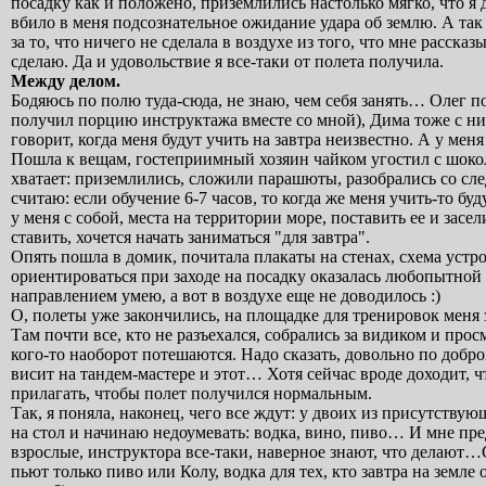
посадку как и положено, приземлились настолько мягко, что я 
вбило в меня подсознательное ожидание удара об землю. А так 
за то, что ничего не сделала в воздухе из того, что мне расска
сделаю. Да и удовольствие я все-таки от полета получила.
Между делом.
Бодяюсь по полю туда-сюда, не знаю, чем себя занять… Олег по
получил порцию инструктажа вместе со мной), Дима тоже с н
говорит, когда меня будут учить на завтра неизвестно. А у ме
Пошла к вещам, гостеприимный хозяин чайком угостил с шокола
хватает: приземлились, сложили парашюты, разобрались со с
считаю: если обучение 6-7 часов, то когда же меня учить-то буд
у меня с собой, места на территории море, поставить ее и засел
ставить, хочется начать заниматься "для завтра".
Опять пошла в домик, почитала плакаты на стенах, схема устро
ориентироваться при заходе на посадку оказалась любопытной (я
направлением умею, а вот в воздухе еще не доводилось :)
О, полеты уже закончились, на площадке для тренировок меня 
Там почти все, кто не разъехался, собрались за видиком и прос
кого-то наоборот потешаются. Надо сказать, довольно по добр
висит на тандем-мастере и этот… Хотя сейчас вроде доходит, ч
прилагать, чтобы полет получился нормальным.
Так, я поняла, наконец, чего все ждут: у двоих из присутству
на стол и начинаю недоумевать: водка, вино, пиво… И мне пре
взрослые, инструктора все-таки, наверное знают, что делают…
пьют только пиво или Колу, водка для тех, кто завтра на земле