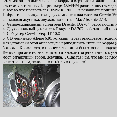
Этот мотоцикл имеет боковые кофры и верхний багажник, кот
система состоит из CD –ресивера (AM/FM радио и шестискоро
И вот во что превратился BMW K1200LT в результате тюнинга
1. Фронтальная акустика: двухкомпонентная система Cerwin Veg
2. Тыловая акустика: двухкомпонентная MacAbsolute 2.13.
3. Четырёхканальный усилитель Dragster DA704, работающий н
4. Двухканальный усилитель Dragster DA702, работающий на са
5. Сабвуфер Cerwin Vega IT-10.0
6. CD-чейнджер Alpine 630, который через транссоверы подкл
Для установки этой аппаратуры пригодились штатные кофры («
боковые. Кроме того, в процессе тюнинга был заменена подсв
Весьма примечательна, хоть это и выходит за рамки чисто му
мост, загадочный город, девушка… Сдаётся нам, что мы её гд
огнестрельным, холодным и тёплым оружием!..