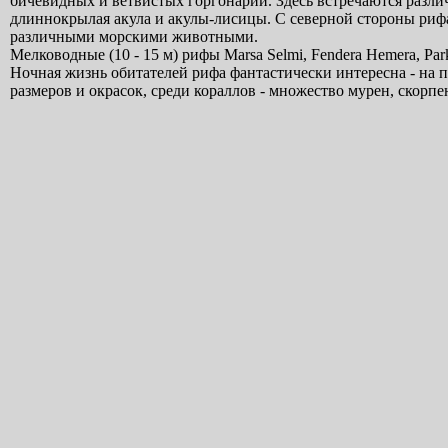
бичевидных и ветвистых горгонарий. Здесь встречаются различ
длиннокрылая акула и акулы-лисицы. С северной стороны рифа
различными морскими животными.
Мелководные (10 - 15 м) рифы Marsa Selmi, Fendera Hemera, P
Ночная жизнь обитателей рифа фантастически интересна - на
размеров и окрасок, среди кораллов - множество мурен, скорпен