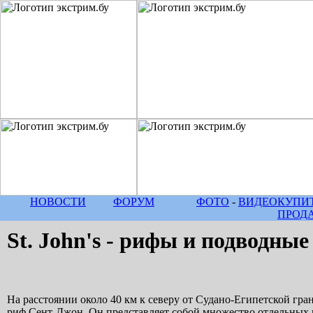
НОВОСТИ
ФОРУМ
ФОТО
-
ВИДЕО
КУПИТ
ПРОД
St. John's - рифы и подводны
На расстоянии около 40 км к северу от Судано-Египетской гра
риф Сент-Джон. Он представляет собой множество отдельных