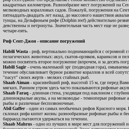
квадратных километров. Разнообразие мест погружений на Сен
мелководных коралловых садов. Пожалуй, погружения на Сент
пятнадцать-двадцать лет назад, до массового нашествия аква
тунцы, на Дельфиньем рифе (Dolphin reef) действительно резвя
девственны и нетронуты. Значительная часть мест еще не раз
четыре-пять.
Риф Сент-Джон - описание погружений
Habili Wasta
- риф, вертикально поднимающийся с огромной г
пелагических животных: акул, скатов-орляков, каранксов и пе
можно посвятить второе погружение (впрочем, и за десять пог
Habili Sagir
- очень маленький эрг (подводная гора), омываемы
течение обуславливает бурное развитие кораллов и всей сопутс
"пасут" своих жертв - мелких стайных рыб.
Shaab Aiman
- красивейший риф, высотой 15 м, где перед Вам
мягких. Ранним утром здесь часто показываются рифовые акул
Shaab Faraq
- длинная стена, уходящая под наклоном с глубины
длиннокрылые акулы, а на мелководье - темноперые рифовые а
рыбы и различные беспозвоночные.
Abil Gaffer
- один из самых необычных рифов Красного моря. 
склонах рифа кипит жизнь: разнообразные рифовые рыбы и бе
барракуд пытаются удержаться на течении.
Shaab Mahrus
- одно из лучших в мире мест для погружений 