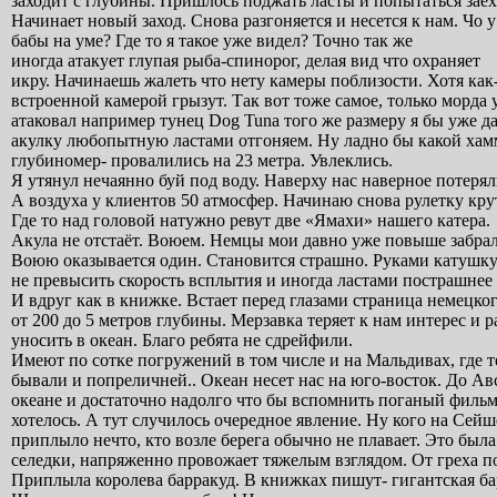
заходит с глубины. Пришлось поджать ласты и попытаться заех
Начинает новый заход. Снова разгоняется и несется к нам. Чо у
бабы на уме? Где то я такое уже видел? Точно так же
иногда атакует глупая рыба-спинорог, делая вид что охраняет
икру. Начинаешь жалеть что нету камеры поблизости. Хотя как
встроенной камерой грызут. Так вот тоже самое, только морда 
атаковал например тунец Dog Tuna того же размеру я бы уже дав
акулку любопытную ластами отгоняем. Ну ладно бы какой хамм
глубиномер- провалились на 23 метра. Увлеклись.
Я утянул нечаянно буй под воду. Наверху нас наверное потерял
А воздуха у клиентoв 50 атмосфер. Начинаю снова рулетку кру
Где то над головой натужно ревут две «Ямахи» нашего катера.
Акула не отстаёт. Воюем. Немцы мои давно уже повыше забрал
Воюю оказывается один. Cтановится страшно. Руками катушку 
не превысить скорость всплытия и иногда ластами пострашнее
И вдруг как в книжке. Встает перед глазами страница немецк
от 200 до 5 метров глубины. Мерзавка теряет к нам интерес и 
уносить в океан. Благо ребята не сдрейфили.
Имеют по сотке погружений в том числе и на Мальдивах, где 
бывали и попреличней.. Океан несет нас на юго-восток. До Ав
океане и достаточно надолго что бы вспомнить поганый фильм 
хотелось. А тут случилось очередное явление. Ну кого на Се
приплыло нечто, кто возле берега обычно не плавает. Это была
селедки, напряженно провожает тяжелым взглядом. От греха п
Приплыла королева барракуд. В книжках пишут- гигантская ба