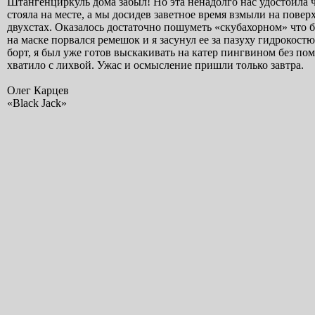
Штангенциркуль дома забыл! Но эта ненадолго нас удостоила 
стояла на месте, а мы досидев заветное время взмыли на поверх
двухстах. Oказалось достаточно пошуметь «скубахорном» что б
на маске порвался ремешок и я засунул ее за пазуху гидрокос
борт, я был уже готов выскакивать на катер пингвином без по
хватило с лихвой. Ужас и осмысление пришли только завтра.
Олег Карцев
«Black Jack»