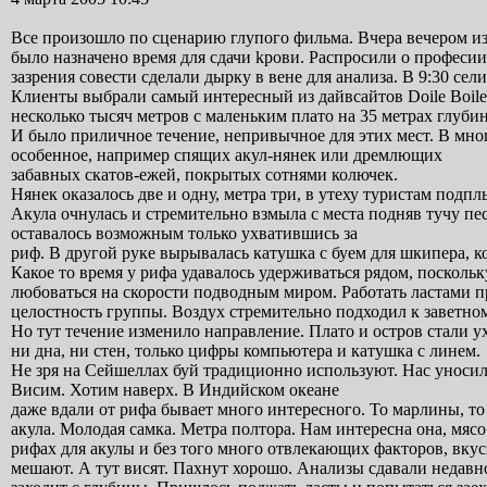
Все произошло по сценарию глупого фильма. Вчера вечером из
было назначено время для сдачи kрови. Распросили о професии,
зазрения совести сделали дырку в вене для анализа. В 9:30 се
Клиенты выбрали самый интересный из дайвсайтов Doile Boile
несколько тысяч метров с маленьким плато на 35 метрах глуб
И было приличное течение, непривычное для этих мест. В мн
особенное, например cпящих акул-нянек или дремлющих
забавных скатов-ежей, покрытых сотнями колючек.
Нянек оказалось две и одну, метра три, в утеху туристам подпл
Акула очнулась и стремительно взмыла с места подняв тучу пе
оставалось возможным только ухватившись за
риф. В другой руке вырывалась катушка с буем для шкипера, к
Какое то время у рифа удавалось удерживаться рядом, посколь
любоваться на скорости подводным миром. Работать ластами п
целостность группы. Воздух стремительно подходил к заветно
Но тут течение изменило направление. Плато и остров стали у
ни дна, ни стен, только цифры компьютерa и катушка с линем.
Не зря на Cейшеллах буй традиционно используют. Нас уносило
Висим. Хотим наверх. В Индийском океане
даже вдали от рифа бывает много интересного. То марлины, то
акула. Молодая самка. Метра полтора. Нам интересна она, мясо
рифах для акулы и без того много отвлекающих факторов, вкус
мешают. А тут висят. Пахнут хорошо. Анализы сдавали недавно