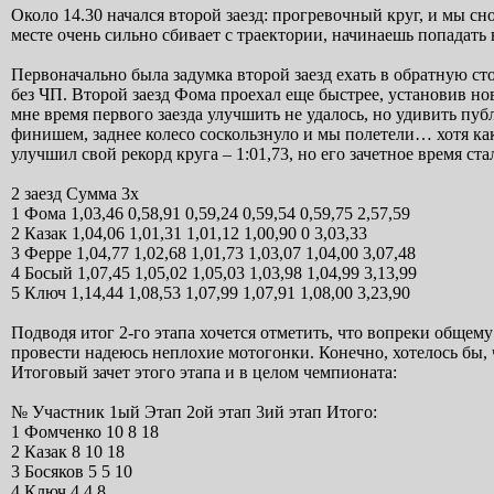
Около 14.30 начался второй заезд: прогревочный круг, и мы сн
месте очень сильно сбивает с траектории, начинаешь попадать 
Первоначально была задумка второй заезд ехать в обратную ст
без ЧП. Второй заезд Фома проехал еще быстрее, установив но
мне время первого заезда улучшить не удалось, но удивить пу
финишем, заднее колесо соскользнуло и мы полетели… хотя как
улучшил свой рекорд круга – 1:01,73, но его зачетное время ста
2 заезд Сумма 3х
1 Фома 1,03,46 0,58,91 0,59,24 0,59,54 0,59,75 2,57,59
2 Казак 1,04,06 1,01,31 1,01,12 1,00,90 0 3,03,33
3 Ферре 1,04,77 1,02,68 1,01,73 1,03,07 1,04,00 3,07,48
4 Босый 1,07,45 1,05,02 1,05,03 1,03,98 1,04,99 3,13,99
5 Ключ 1,14,44 1,08,53 1,07,99 1,07,91 1,08,00 3,23,90
Подводя итог 2-го этапа хочется отметить, что вопреки общему
провести надеюсь неплохие мотогонки. Конечно, хотелось бы, 
Итоговый зачет этого этапа и в целом чемпионата:
№ Участник 1ый Этап 2ой этап 3ий этап Итого:
1 Фомченко 10 8 18
2 Казак 8 10 18
3 Босяков 5 5 10
4 Ключ 4 4 8