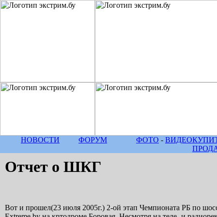
НОВОСТИ
ФОРУМ
ФОТО
-
ВИДЕО
КУПИТ
ПРОД
Отчет о ШКГ
Вот и прошел(23 июля 2005г.) 2-ой этап Чемпионата РБ по ш
Extreme.by на кртодроме Боровая. Несмотря на теле- и радиорек