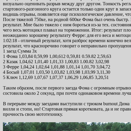
визуально оценивать разрыв между друг другом. Тонкость регламе
стартового-разгонного круга остается только один круг в запасе
видишь отрывы, появляется еще психологическое давление, чт
После тяжелой 750ке, на родной 600ке Фома был очень быстр. 
результат. Мне было тяжело с ним бороться из-за тех. состояни
чего весь мотоцикл плавал на торможении. Итог: результат пл
неожиданно хорошему результату Ферре: для его веса и мотоцик
1:02:18 - отличный результат, хотя разброс времени конечно в
результат, что красноречиво говорит о неправильно пропущенн
1 заезд Сумма 3х
1 Фома 1,03,84 0,59,99 1,00,612 0,59,81 0.59.82 2,59,63
2 Казак 1,04,62 1,01,40 1,01,33 1,00,83 1.00.82 3,02,98
3 Ферре 1,04,24 1,02,64 1,01,88 1,01,14 1,01,70 3,04,72
4 Босый 1,07,01 1,03,50 1,03,82 1,03,98 1,03,99 3,11,30
5 Ключ 1,12,69 1,07,67 1,07,37 1,06,29 1,06,85 3,20,51
Таким образом, после первого заезда Фома с огромным отрыво
состовила около 2 секунд, при почти одинаковом времени лучш
В перерыве между заездами выступили с трюком burnout Дима и
вилли и стопи, но! Стартовая прямая коротковата, да и не пр
прочность свою мототехнику.