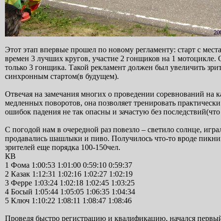
Этот этап впервые прошел по новому регламенту: старт с мест
времен 3 лучших кругов, участие 2 гонщиков на 1 мотоцикле. 
только 3 гонщика. Такой рекламент должен был увеличить зрит
синхронным стартом(в будущем).
Отвечая на замечания многих о проведении соревнований на кар
медленных поворотов, она позволяет тренировать практически 
ошибок падения не так опасны и зачастую без последствий(что
С погодой нам в очередной раз повезло – светило солнце, иг
продавались шашлыки и пиво. Получилось что-то вроде пикник
зрителей еще порядка 100-150чел.
КВ
1 Фома 1:00:53 1:01:00 0:59:10 0:59:37
2 Казак 1:12:31 1:02:16 1:02:27 1:02:19
3 Ферре 1:03:24 1:02:18 1:02:45 1:03:25
4 Босый 1:05:44 1:05:05 1:06:35 1:04:34
5 Ключ 1:10:22 1:08:11 1:08:47 1:08:46
Проведя быстро регистрацию и квалификацию, начался первый 