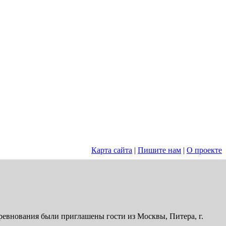
Карта сайта
|
Пишите нам
|
О проекте
ревнования были приглашены гости из Москвы, Питера, г.