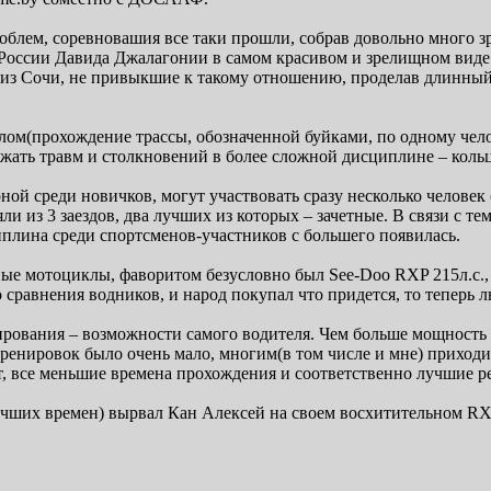
блем, соревновашия все таки прошли, собрав довольно много зр
ссии Давида Джалагонии в самом красивом и зрелищном виде с
з Сочи, не привыкшие к такому отношению, проделав длинный п
лом(прохождение трассы, обозначенной буйками, по одному чело
ежать травм и столкновений в более сложной дисциплине – коль
ой среди новичков, могут участвовать сразу несколько человек 
ли из 3 заездов, два лучших из которых – зачетные. В связи с те
иплина среди спортсменов-участников с большего появилась.
ые мотоциклы, фаворитом безусловно был See-Doo RXP 215л.с.,
 сравнения водников, и народ покупал что придется, то теперь л
ования – возможности самого водителя. Чем больше мощность - 
тренировок было очень мало, многим(в том числе и мне) приходи
уют, все меньшие времена прохождения и соответственно лучшие 
учших времен) вырвал Кан Алексей на своем восхитительном RXP,