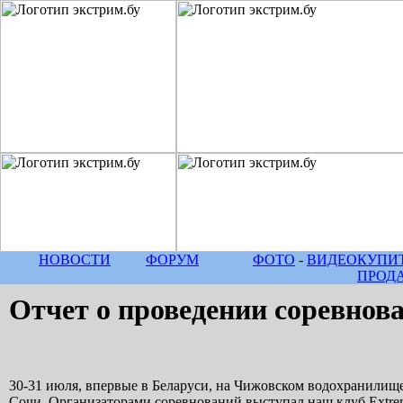
НОВОСТИ
ФОРУМ
ФОТО
-
ВИДЕО
КУПИТ
ПРОД
Отчет о проведении соревнов
30-31 июля, впервые в Беларуси, на Чижовском водохранилище
Сочи. Организаторами соревнований выступал наш клуб Extr