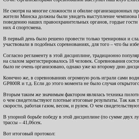
Не смотря на многие сложности и обилие организационных про
жители Минска должны были увидеть выступление чемпиона Ро
поведению наших правоохранительных органов, гордые гости и
них 4 спортсмена.
В первый день было решено провести только тренировки и сла
участвовали в подобных соревнованиях, для того – что бы изб
Согласно регламенту в этой дисциплине, традиционно популярн
на слалом зарегистрировалось 18 человек. Соревнования состоя
было не очень организовано, однако уже ко второму дню дисц
Конечно же, в соревнованиях огромную роль играли сами водн
GP800R и т.д. Если до этого момента не было случая открытого
Вторым таким же значимым фактором являлась техника пилотир
о чем свидетельствуют плотные итоговые результаты. Так как 
скорости, работая газом, весом, и рулем. О чем свидетельств
В упорной борьбе победу в этой дисциплине (по сумме двух л
трассы – 41,06сек.
Вот итоговый протокол: