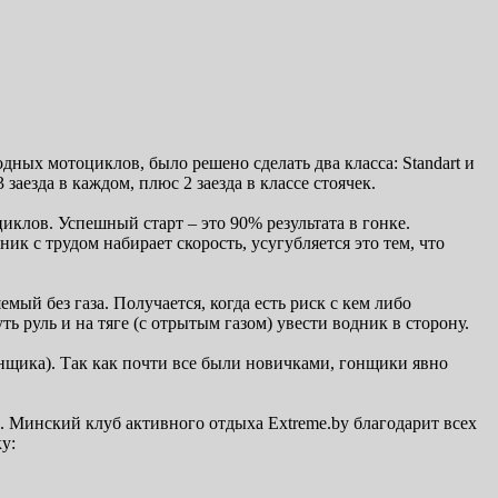
ных мотоциклов, было решено сделать два класса: Standart и
аезда в каждом, плюс 2 заезда в классе стоячек.
иклов. Успешный старт – это 90% результата в гонке.
ик с трудом набирает скорость, усугубляется это тем, что
ый без газа. Получается, когда есть риск с кем либо
ь руль и на тяге (с отрытым газом) увести водник в сторону.
онщика). Так как почти все были новичками, гонщики явно
. Минский клуб активного отдыха Extreme.by благодарит всех
у: