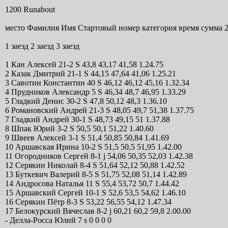
1200 Runabout
место Фамилия Имя Стартовый номер категория время сумма 2
1 заезд 2 заезд 3 заезд
1 Кан Алексей 21-2 S 43,8 43,17 41,58 1.24.75
2 Казак Дмитрий 21-1 S 44,15 47,64 41,06 1.25.21
3 Савотин Константин 40 S 46,12 46,12 45,16 1.32.34
4 Прудников Александр 5 S 46,34 48,7 46,95 1.33.29
5 Гладкий Денис 30-2 S 47,8 50,12 48,3 1.36.10
6 Романовский Андрей 21-3 S 48,05 49,7 51,38 1.37.75
7 Гладкий Андрей 30-1 S 48,73 49,15 51 1.37.88
8 Шпак Юрий 3-2 S 50,5 50,1 51,22 1.40.60
9 Швеев Алексей 3-1 S 51,4 50,85 50,84 1.41.69
10 Аршавская Ирина 10-2 S 51,5 50,5 51,95 1.42.00
11 Огородников Сергей 8-1 j 54,06 50,35 52,03 1.42.38
12 Серякин Николай 8-4 S 51,64 52,12 50,88 1.42.52
13 Буткевич Валерий 8-5 S 51,75 52,08 51,14 1.42.89
14 Андросова Наталья 11 S 55,4 53,72 50,7 1.44.42
15 Аршавский Сергей 10-1 S 52,6 53,5 54,62 1.46.10
16 Серякин Пётр 8-3 S 53,22 56,55 54,12 1.47.34
17 Белокурский Вячеслав 8-2 j 60,21 60,2 59,8 2.00.00
- Делла-Росса Юлий 7 s 0 0 0 0