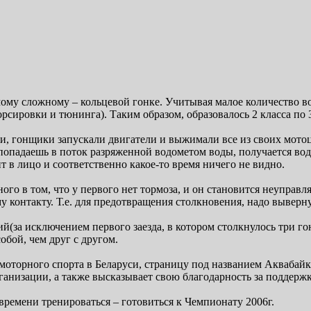
ому сложному – кольцевой гонке. Учитывая малое количество вод
ировки и тюнинга). Таким образом, образовалось 2 класса по 3 з
ьи, гонщики запускали двигатели и выжимали все из своих мотоц
попадаешь в поток разряженной водометом воды, получается водн
 в лицо и соответственно какое-то время ничего не видно.
 в том, что у первого нет тормоза, и он становится неуправляем
контакту. Т.е. для предотвращения столкновения, надо вывернут
й(за исключением первого заезда, в котором столкнулось три г
обой, чем друг с другом.
оторного спорта в Беларуси, страницу под названием Аквабайк
анизации, а также высказывает свою благодарность за поддержк
времени тренироваться – готовиться к Чемпионату 2006г.