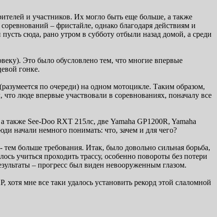
ителей и участников. Их могло быть еще больше, а также
оревнований – фристайле, однако благодаря действиям и
усть сюда, рано утром в субботу отбыли назад домой, а среди
веку). Это было обусловлено тем, что многие впервые
цевой гонке.
(разумеется по очереди) на одном мотоцикле. Таким образом,
м, что люде впервые участвовали в соревнованиях, поначалу все
 а также See-Doo RXT 215лс, две Yamaha GP1200R, Yamaha
юди начали немного понимать: что, зачем и для чего?
тем больше требования. Итак, было довольно сильная борьба,
лось учиться проходить трассу, особенно повороты без потери
результаты – прогресс был виден невооруженным глазом.
 хотя мне все таки удалось установить рекорд этой слаломной