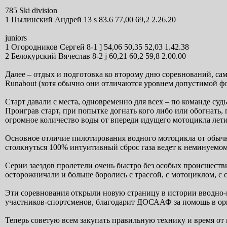
785 Ski division
1 Пылинский Андрей 13 s 83.6 77,00 69,2 2.26.20
juniors
1 Огородников Сергей 8-1 ] 54,06 50,35 52,03 1.42.38
2 Белокурский Вячеслав 8-2 j 60,21 60,2 59,8 2.00.00
Далее – отдых и подготовка ко второму дню соревнований, сам
Runabout (хотя обычно они отличаются уровнем допустимой форс
Старт давали с места, одновременно для всех – по команде суд
Проиграв старт, при попытке догнать кого либо или обогнать, 
огромное количество воды от впереди идущего мотоцикла летит
Основное отличие пилотирования водного мотоцикла от обычного
столкнуться 100% интуитивный сброс газа ведет к неминуемому 
Серии заездов пролетели очень быстро без особых происшестви
осторожничали и больше боролись с трассой, с мотоциклом, с с
Эти соревнования открыли новую страницу в истории вводно-м
участников-спортсменов, благодарит ДОСААФ за помощь в орг
Теперь советую всем закупать правильную технику и время от 