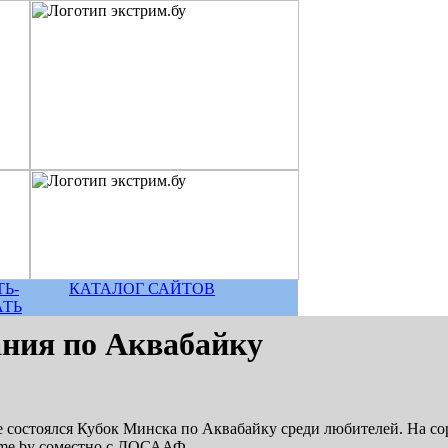
Ь-
КАТАЛОГ САЙТОВ
АТЬ
ания по Аквабайку
 состоялся Кубок Минска по Аквабайку среди любителей. На со
eme.by соместно с ДОСААФ.