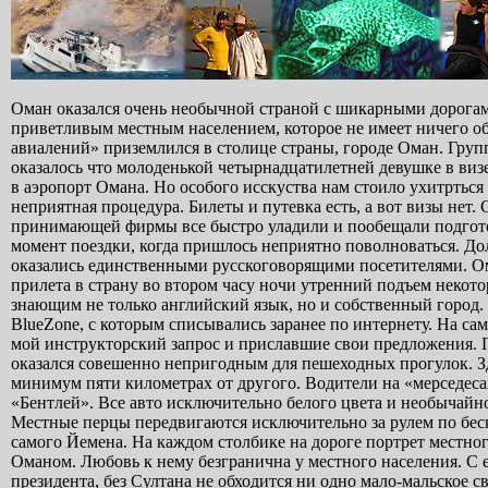
Оман оказался очень необычной страной с шикарными дорогами, великолепными скалами, тысячей крепостей и фортов и довольно приветливым местным населением, которое не имеет ничего общего с египетскими наглыми голодранцами. Наш боинг «Турецих авиалений» приземлился в столице страны, городе Оман. Группа в Оман летела на свой страх и риск, поскльку в самый последний момет оказалось что молоденькой четырнадцатилетней девушке в визе, и омнацы пообещали уладить визовое недоазумение прямо по прибытию в аэропорт Омана. Но особого исскуства нам стоило ухитрться посадить ребенка в Москве в самолет и в Стамбуле предстояла подобная неприятная процедура. Билеты и путевка есть, а вот визы нет. Слава аллаху с первыми шагами в аэропорту Маската ребята с принимающей фирмы все быстро уладили и пообещали подготовить докуметы к моменту обратного вылета. Это был единственный момент поездки, когда пришлось неприятно поволноваться. Долго петляя по улицам мы приехали в наш отель Ramada Quorum где мы оказались единственными русскоговорящими посетителями. Оманское утро оказалось полным сюрпризов и неожиданностей. После прилета в страну во втором часу ночи утренний подъем некоторым достался тяжелым. Наш водитель такси оказался разгильдяем не знающим не только английский язык, но и собственный город. Мы целый час колесили По всему побережью в поисках дайвинг-центра BlueZone, с которым списывались заранее по интернету. На самом деле англичане оказались единственным дайвцентром, ответившим на мой инструкторский запрос и приславшие свои предложения. Пока мы катались по побережью, удалось посмотреть Маскат. Город оказался совешенно непригодным для пешеходных прогулок. Здесь можно только ездить на автомобиле. Одни магазин располагался в минимум пяти километрах от другого. Водители на «мерседесах» и BMW смотрелись бы очень cтранно на фоне местных «ролсов» и «Бентлей». Все авто исключительно белого цвета и необычайно чистые по сравнению с белорусскими или российскими автомобилями. Местные перцы передвигаются исключительно за рулем по бесконечной улице, протянувшейся от границы с Арабскими Эмиратами до самого Йемена. На каждом столбике на дороге портрет местного Александр Рыгорыча- султана Абуза, который 37 лет успешно правит Оманом. Любовь к нему безгранична у местного населения. C его именем люди рождаются и умирают. Как и без участия нашего президента, без Султана не обходится ни одно мало-мальское светское событие в стране, начиная от открытия аэропорта, выпуска студентов или открытия бензозаправки. Султана приглашают на свадьбы и похороны и очень гордятся руководителем своей страны.Окресности Mаската сплошь окаймлены высокими скалами, на которых расположились многочисленные форты и крепости.Попетляв безнадежно, посетив по аказии два других дайвинг центра, мы наконец накатав 100 баксов на такси, оно в Омане безбожно дорого, мы приехали в BlueZone, название которого совсем не означает то, что подумали люди, мало мальски знающие английский.Нас встретила хозяйка, англичанка Хрис Харриссон. Мы опоздали на 45 минут к выходу катера и нас слава богу оперативно поместили в лодку и расписавшись в очередном «лабилити» мы отправились мыть свои неопреновые сапоги в очередной части индийского океана. Нам дали отдельный катер – странный гибрид мальдивской «дони» и сейшелской «диньги» с двумя бензокосилками по 115 гнедых. С оманскими ценами на бензин на таком «табуне» можно прекрасно плавать не вспоминая плохими словами каждые пять минут Ходарковского с Аликберовым. На один доллар можно купить в Омане 8 литров лучшего во всей Южной Арабии бензина. А у нас в Беларуси только 200 грамм кoлбасы, да и то докторской. За стирингом лодьи стоял оманец, а индус исполнял скромные обязанности Организатора подводных погружений. Кроме нас на катере оказались два египетских дайвера с дорогущими фотоаппаратами.Через минут сорок нас привезди к живописному острову Fahal, представляющему собой облепленную белоголовыми арабскими орлами скалу.Мы собрали свою экиперовку и плюхнулись в теплую воду Оманского залива.Первые впечатления жутко соленой воды сменились таким же впечатлением довольно ограниченной видимости. Не менее потряс меня подход самих оманцев к организации дайвинга. Вот – говорят, вам стена, риф справа, гребите туда, через 50 минут вот там мы вас заберем.Тут же вспомнилась басня : Иностранцы удивляются, почему выступающих на соревнованиях гребцов байдарок-двоек из стран СНГ одинаково зовут: Гребибля и Грибубля.Пожав плечами, мы и погребли. Ни тебе гида, ни дайвмастера, ни инструктора.Мне, конечно не в первой осваивать новые места, но после трех лет работы в лучших мальдивских центрах все это выглядело странным, особенно при ценнике на дайвинг в 80 долларов. А если бы дайверы приехали без меня, да еще с опытом погружений лишь в белорусских озерах да Черном море.На