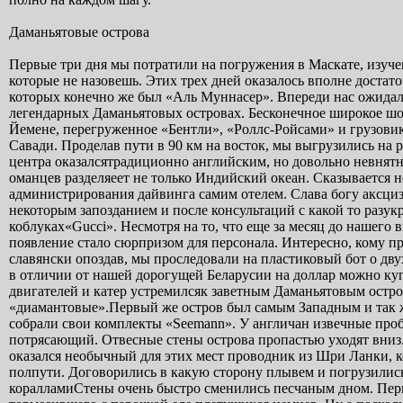
Даманьятовые острова
Первые три дня мы потратили на погружения в Маскате, изучение местных достопримечательностей, походы по магазинам, дешевыми которые не назовешь. Этих трех дней оказалось вполне достаточно для получения представления о прибрежном дайвинге, жемчужина которых конечно же был «Аль Муннасер». Впереди нас ожидалиновые приключения на самых необычных дайвсайтах Омана- легендарных Даманьятовых островах. Бесконечное широкое шоссе теряющееся где то в Арабских Эмиратах и начинающееся где то в Йемене, перегруженное «Бентли», «Роллс-Ройсами» и грузовиками, за час принесло нас от столицы страны на бескрайние пляжи Аль Савади. Проделав пути в 90 км на восток, мы выгрузились на репции отеля и первым делом поспешили в дайвинг-центр. Персонал центра оказалсятрадиционно английским, но довольно невнятно ориентирующийся в собственной работе. До Мальдивского «стаффа» оманцев разделяeет не только Индийский океан. Сказывается незагруженность клиентами и традиционное для Омана стремление администрирования дайвинга самим отелем. Cлава богу аксцизные марки на баллоны еще не клеят. Все решения принимаются с некоторым запозданием и после консультаций с какой то разукрашенной хиной местной бабой-ягой в чадре и на огромных коблуках«Gucci». Несмотря на то, что еще за месяц до нашего визита отель был завален письмами и списками нашей группы, наше появление стало сюрпризом для персонала. Интересно, кому приходили письма? Наверное этой бабе-яге или ее лешeму.Утром по славянски опоздав, мы проследовали на пластиковый бот о двух «Ямахах» по 115 арабских скакунов. Прoщай бензин. Слава богу в Омане в отличии от нашей дорогущей Беларусии на доллар можно купить 8 литров этой жижи. Взревели шустрые пропеллеры спаренных двигателей и катер устремилсяк заветным Даманьятовым островам, или как их называют неумеющие внимательно слушать дайверы, «диамантовые».Первый же остров был самым Западным и так же назывался. Огибаем на катере его с юга. Минут сорок морем и мы уже собрали свои комплекты «Seemann». У англичан извечные проблемы с вентилями DIN.Делаю шаг в прозрачнейшую зеленую воду. Пейзаж потрясающий. Отвесные стены острова пропастью уходят вниз. Солнце стоит в зените. Пара минут и вся группа в воде. На этот раз у нас оказался необычный для этих мест проводник из Шри Ланки, который оказался «полупроводником», поскольку потерялся уже на полпути. Договорились в какую сторону плывем и погрузились в Даманьятовую пучину. Отвесные, покрытые раскошными мягкими коралламиСтены очень быстро сменились песчаным дном. Первое время моя группа пыталась удержаться впереди нашего гида, усердно тормозившего с парочкой еле плетущихся немцев. Ну а поскольку против природы ласт Atomic Split Fin не попрешь, десяток взмахов и моя группа уходит вперед с набором высоты, поскольку на глубине 22 метров на этом рифе один песок, а на 15 красота, гроты и каньены. Желтых медовых мурен просто тьма. На них уже перестали обращать внимание, как на мальдивской Ланке на мант. Через пол-часа доходим до поворота Junn West Wall и начинается превосходное встречное течение, прибивающее к самому дну. Настоящее акулье место. Но на этот раз вместо акул встретили весьма приветливых черепах.Оглянулся- народ залег, с течением не справляется. «Не дoлго трымался юнак на дапросе» (Бел). Отрываемся от дна и словно из катапульты летим обратно, где всречаем отставшую группу немцев и нашего любимого гида. Обменялись сигналами и полетели дальше.Очень живописные сиреневые кораллы сменялись гротами и стаями желтых ворчунов. Видимость метров в 15. Вода 29С, но ниже 15 метров попадаешь в серьезный термоклин до 24C.После дайвинга, катер привез нас на обратную сторону острова в живописннейшую лагуну с отличчными твердыми грибовидными кораллами и очень теплой водой. После погружения мы выпили сока, перекусили фруктами, бутербродами и ванильными кексами. Питание в нашем новом дайвинг-центре оказалось на высоте. Прогулка на остров босиком закончилась безнадежной попыткой отмыть мятки от прилипшего мазута. Позагорав на песке по уши в теплой как молоко воде было наивысшим наслаждением.Через часик томного расслабления, мы снова залезли в успевшие высохнуть 3-мм костюмы, на который трохи подмерзнув в термоклине, я надел сверху предусмотрительно захваченную 5-мм дополнительную куртку.Отходим от главного острова немного восточнее и делаем погружение на рифеSira. Уже полдень и под водой значительно темнее, что не помешало нам ознакомиться с еще одной здоровенной тортиллой, обсолютно не реагирующей на наше присутствие рядом.Встретил крупных лобстеров, несколько приличных по размеру ворчунов и скатов-хвостоколов. Обсолютно все экземпляры очень сильно проигрывают в размерах сейшельским монстрам, но мои дайв