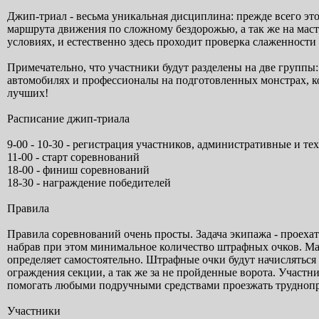
Джип-триал - весьма уникальная дисциплина: прежде всего это
маршрута движения по сложному бездорожью, а так же на мас
условиях, и естественно здесь проходит проверка слаженности
Примечательно, что участники будут разделены на две групп
автомобилях и профессионалы на подготовленных монстрах, к
лучших!
Расписание джип-триала
9-00 - 10-30 - регистрация участников, административные и т
11-00 - старт соревнований
18-00 - финиш соревнований
18-30 - награждение победителей
Правила
Правила соревнований очень просты. Задача экипажа - проеха
набрав при этом минимальное количество штрафных очков. М
определяет самостоятельно. Штрафные очки будут начисляться т
ограждения секции, а так же за не пройденные ворота. Участн
помогать любыми подручными средствами проезжать труднопро
Участники