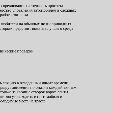
 соревнование на точность просчета
терство управления автомобилем в сложных
 работы экипажа.
ы: любители на обычных полноприводных
оторым предстоит выявить лучшего среди
ехнические проверки
ть секцию в отведенный лимит времени,
аршрут движения по секции каждый экипаж
олько за касание створок ворот, ленты
ики могут выходить из автомобиля и
ходимые места на трассе.