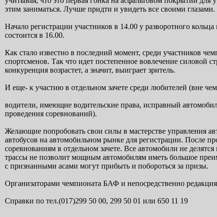
учитывая, что это первая гонка на асфальтовом покрытии для у
этим заниматься. Лучше придти и увидеть все своими глазами.
Начало регистрации участников в 14.00 у разворотного кольц
состоится в 16.00.
Как стало известно в последний момент, среди участников че
спортсменов. Так что идет постепенное вовлечение силовой ст
конкуренция возрастет, а значит, выиграет зритель.
И еще- к участию в отдельном зачете среди любителей (вне че
водители, имеющие водительские права, исправный автомобиль 
проведения соревнований).
Желающие попробовать свои силы в мастерстве управления авт
автобусов на автомобильном рынке для регистрации. После п
соревнованиям в отдельном зачете. Все автомобили не делятся 
трассы не позволит мощным автомобилям иметь большое преим
с признанными асами могут прибыть и побороться за призы.
Организаторами чемпионата БАФ и непосредственно редакция
Справки по тел.(017)299 50 00, 299 50 01 или 650 11 19