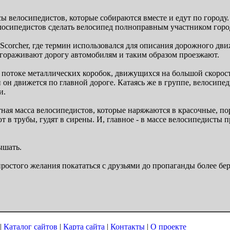
сы велосипедистов, которые собираются вместе и едут по городу
лосипедистов сделать велосипед полноправным участником горо
he Scorcher, где термин использовался для описания дорожного д
егораживают дорогу автомобилям и таким образом проезжают.
 потоке металлических коробок, движущихся на большой скорос
 он движется по главной дороге. Катаясь же в группе, велосипе
и.
етная масса велосипедистов, которые наряжаются в красочные, 
ют в трубы, гудят в сирены. И, главное - в массе велосипедисты
ышать.
ростого желания покататься с друзьями до пропаганды более б
|
Каталог сайтов
|
Карта сайта
|
Контакты
|
О проекте