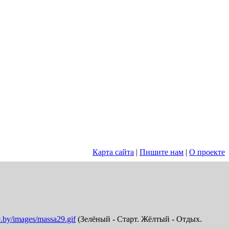
Карта сайта
|
Пишите нам
|
О проекте
e.by/images/massa29.gif
(Зелёный - Старт. Жёлтый - Отдых.