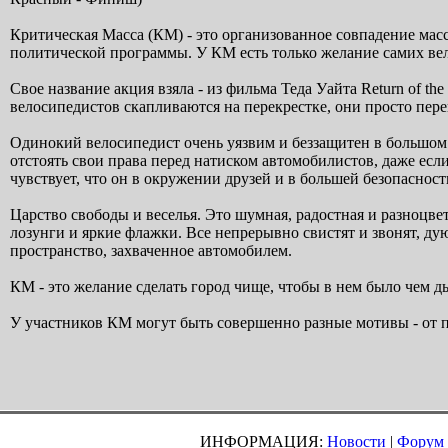
Критическая Масса (КМ) - это организованное совпадение мас
политической программы. У КМ есть только желание самих ве
Свое название акция взяла - из фильма Теда Уайта Return of t
велосипедистов скапливаются на перекрестке, они просто пер
Одинокий велосипедист очень уязвим и беззащитен в большом
отстоять свои права перед натиском автомобилистов, даже если
чувствует, что он в окружении друзей и в большей безопасност
Царство свободы и веселья. Это шумная, радостная и разноцв
лозунги и яркие флажки. Все непрерывно свистят и звонят, ду
пространство, захваченное автомобилем.
КМ - это желание сделать город чище, чтобы в нем было чем д
У участников КМ могут быть совершенно разные мотивы - от п
ИНФОРМАЦИЯ:
Новости
|
Форум