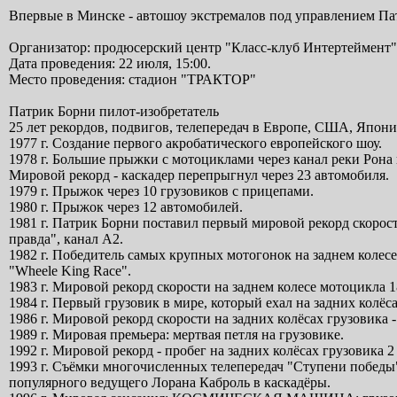
Впервые в Минске - автошоу экстремалов под управлением Па
Организатор: продюсерский центр "Класс-клуб Интертеймент"
Дата проведения: 22 июля, 15:00.
Место проведения: стадион "ТРАКТОР"
Патрик Борни пилот-изобретатель
25 лет рекордов, подвигов, телепередач в Европе, США, Япони
1977 г. Создание первого акробатического европейского шоу.
1978 г. Большие прыжки с мотоциклами через канал реки Рона в
Мировой рекорд - каскадер перепрыгнул через 23 автомобиля.
1979 г. Прыжок через 10 грузовиков с прицепами.
1980 г. Прыжок через 12 автомобилей.
1981 г. Патрик Борни поставил первый мировой рекорд скорос
правда", канал А2.
1982 г. Победитель самых крупных мотогонок на заднем коле
"Wheele King Race".
1983 г. Мировой рекорд скорости на заднем колесе мотоцикла 1
1984 г. Первый грузовик в мире, который ехал на задних колёс
1986 г. Мировой рекорд скорости на задних колёсах грузовика -
1989 г. Мировая премьера: мертвая петля на грузовике.
1992 г. Мировой рекорд - пробег на задних колёсах грузовика 2
1993 г. Съёмки многочисленных телепередач "Ступени победы
популярного ведущего Лорана Каброль в каскадёры.