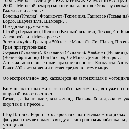
1996 г. Мировая сенсация: КОСМИЧЕСКАЯ МАШИНА: грузовик
2000 г. Мировой рекорд скорости на задних колёсах грузовика 
Выставки и салоны:
Болонья (Италия), Франкфурт (Германия), Ганновер (Германия)
Бордо, Шарлевилль, Шамбери…
Праздники грузовиков:
Шлайц (Германия), Шептон (Великобритания), Леваль, Ст. Бр
Автопробеги и Мотокроссы:
Золотой кубок Гран-при 500 в г.ле Манс, Ст. Ло. Шарад, Пек
Гран-при грузовикам:
Жерама (Исландия), Каталанья (Испания), Альбасет (Испания),
(Великобритания), Пол Рикард, Ле Манс, Дижон, Ногаро…
А так же многочисленные: праздники спорта. Конкурсы. Аним
Более 800 выступлений и телепередач по всему миру.
Об экстремальном шоу каскадеров на автомобилях и мотоцикл
Во многих странах мира эта необычная команда, вот уже на пр
широчайшую известность.
Везде, где бы ни выступала команда Патрика Борни, она полу
шоу, так и в прессе…
Шоу Патрика Борни - это акробатика на тяжелых мотоциклах: в
фигуры на земле и даже в воздухе, синхронная акробатика на 
мотоциклов.