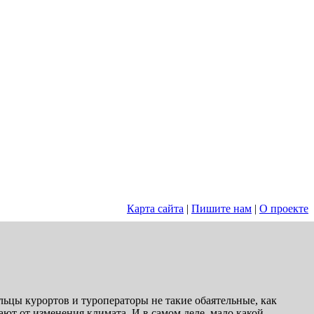
Карта сайта
|
Пишите нам
|
О проекте
льцы курортов и туроператоры не такие обаятельные, как
ют от изменения климата. И в самом деле, мало какой