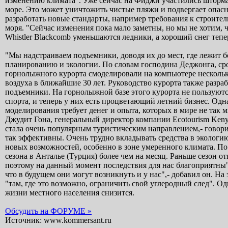
изменению климата". Уже сейчас на Фиджи участились шторма:
море. Это может уничтожить чистые пляжи и подвергает опасн
разработать новые стандарты, например требования к строител
моря. "Сейчас изменения пока мало заметны, но мы не хотим, 
Whistler Blackcomb уменьшаются ледники, а хороший снег тепер
"Мы надстраиваем подъемники, доводя их до мест, где лежит б
планированию и экологии. По словам господина Деджонга, сро
горнолыжного курорта смоделировали на компьютере несколько 
воздуха в ближайшие 30 лет. Руководство курорта также разра
подъемники. На горнолыжной базе этого курорта не пользуютс
спорта, и теперь у них есть процветающий летний бизнес. О
моделирования требует денег и опыта, которых в мире не так мн
Джудит Гона, генеральный директор компании Ecotourism Keny
стала очень популярным туристическим направлением,- говори
так эффективны. Очень трудно вкладывать средства в экологию
новых возможностей, особенно в зоне умеренного климата. По
сезона в Анталье (Турция) более чем на месяц. Раньше сезон 
поэтому на данный момент последствия для нас благоприятны",
что в будущем они могут возникнуть и у нас",- добавил он. Н
"там, где это возможно, ограничить свой углеродный след". О
жизни местного населения снизится.
Обсудить на ФОРУМЕ »
Источник: www.kommersant.ru