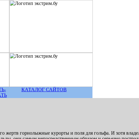
Ь-
КАТАЛОГ САЙТОВ
АТЬ
го жертв горнолыжные курорты и поля для гольфа. И хотя владе
льды, они самым непосредственным образом и серьезно пострада