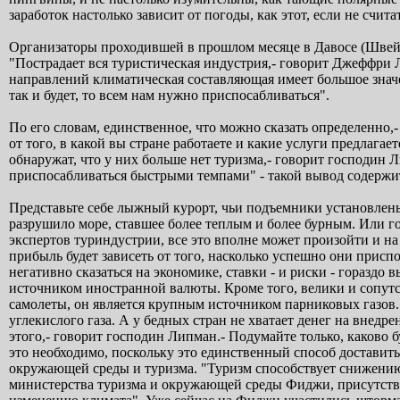
заработок настолько зависит от погоды, как этот, если не счита
Организаторы проходившей в прошлом месяце в Давосе (Швейц
"Пострадает вся туристическая индустрия,- говорит Джеффри 
направлений климатическая составляющая имеет большое значен
так и будет, то всем нам нужно приспосабливаться".
По его словам, единственное, что можно сказать определенно,-
от того, в какой вы стране работаете и какие услуги предлаг
обнаружат, что у них больше нет туризма,- говорит господин 
приспосабливаться быстрыми темпами" - такой вывод содержи
Представьте себе лыжный курорт, чьи подъемники установлены
разрушило море, ставшее более теплым и более бурным. Или г
экспертов туриндустрии, все это вполне может произойти и на
прибыль будет зависеть от того, насколько успешно они прис
негативно сказаться на экономике, ставки - и риски - горазд
источником иностранной валюты. Кроме того, велики и сопутс
самолеты, он является крупным источником парниковых газов
углекислого газа. А у бедных стран не хватает денег на внедр
этого,- говорит господин Липман.- Подумайте только, каково 
это необходимо, поскольку это единственный способ доставит
окружающей среды и туризма. "Туризм способствует снижению 
министерства туризма и окружающей среды Фиджи, присутство