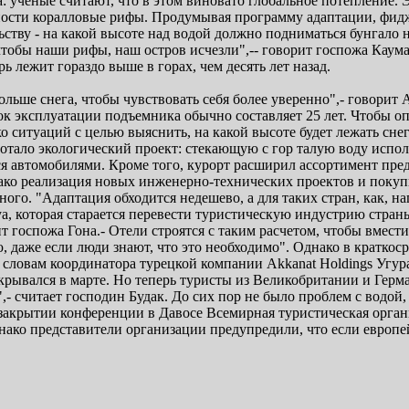
 ученые считают, что в этом виновато глобальное потепление.
ости коралловые рифы. Продумывая программу адаптации, фиджи
ьству - на какой высоте над водой должно подниматься бунгало н
чтобы наши рифы, наш остров исчезли",-- говорит госпожа Каум
ь лежит гораздо выше в горах, чем десять лет назад.
ольше снега, чтобы чувствовать себя более уверенно",- говори
к эксплуатации подъемника обычно составляет 25 лет. Чтобы о
ситуаций с целью выяснить, на какой высоте будет лежать снег
ботало экологический проект: стекающую с гор талую воду испо
я автомобилями. Кроме того, курорт расширил ассортимент пре
днако реализация новых инженерно-технических проектов и поку
ого. "Адаптация обходится недешево, а для таких стран, как, на
a, которая старается перевести туристическую индустрию страны
т госпожа Гона.- Отели строятся с таким расчетом, чтобы вмес
, даже если люди знают, что это необходимо". Однако в краткос
 словам координатора турецкой компании Akkanat Holdings Угур
открывался в марте. Но теперь туристы из Великобритании и Гер
- считает господин Будак. До сих пор не было проблем с водой
а закрытии конференции в Давосе Всемирная туристическая орга
днако представители организации предупредили, что если европ