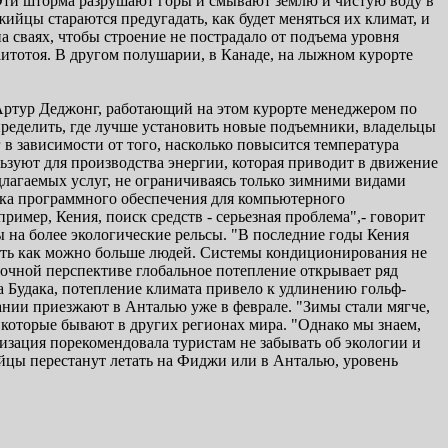
 Эти шторма разрушают горы и смывают землю и чистую воду в
йцы стараются предугадать, как будет меняться их климат, и
а сваях, чтобы строение не пострадало от подъема уровня
аитотоя. В другом полушарии, в Канаде, на лыжном курорте
т Артур Деджонг, работающий на этом курорте менеджером по
пределить, где лучше установить новые подъемники, владельцы
 в зависимости от того, насколько повысится температура
льзуют для производства энергии, которая приводит в движение
длагаемых услуг, не ограничиваясь только зимними видами
пка программного обеспечения для компьютерного
пример, Кения, поиск средств - серьезная проблема",- говорит
 на более экологические рельсы. "В последние годы Кения
тить как можно больше людей. Системы кондиционирования не
рочной перспективе глобальное потепление открывает ряд
а Будака, потепление климата привело к удлинению гольф-
мании приезжают в Анталью уже в феврале. "Зимы стали мягче,
, которые бывают в других регионах мира. "Однако мы знаем,
низация порекомендовала туристам не забывать об экологии и
ейцы перестанут летать на Фиджи или в Анталью, уровень