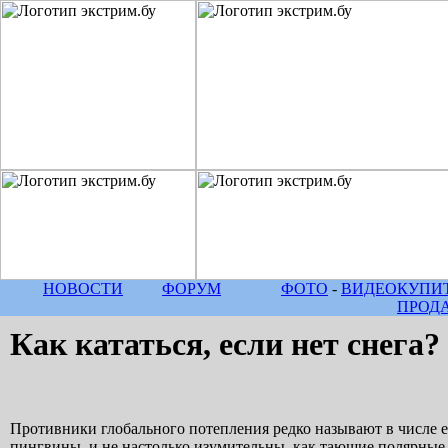
НОВОСТИ
ФОРУМ
ФОТО
-
ВИДЕО
КУПИТ
ПРОД
Как кататься, если нет снега?
Противники глобального потепления редко называют в числе е
пингвины, и не настолько изумительны, как тающие полярные 