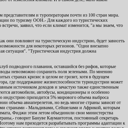
представителям и туроператорам почти из 100 стран мира.
зации по туризму ООН.- Для каждого из туристических
стречи, заявил, что если климат изменится, "а мы знаем, что
и как они повлияют на туристическую индустрию, будет зависеть
е возможности для некоторых регионов. "Одни внезапно
ная ситуация". "Туристическая индустрия должна
клуб подводного плавания, оставшийся без рифов, которые
ки воды невозможно сохранить поля зелеными. По мнению
итых странах кризис в целом не грозит, хотя в будущем
атора, где поддержание жизнеспособности туриндустрии может
 главным источником доходов и зачастую также единственным
зуются автомобили, автобусы, кондиционеры и особенно
кую индустрию приходится 5% мирового объема выброса
ении объема авиаперелетов, но ведь многие страны зависят от
дными странами - Мальдивами, Сейшелами и Африкой, которым
климата, Фиджи этим летом объединили свои министерства
траны,- говорит Бануве Каумаитотоя, постоянный секретарь
Поэтому нам приходится разрабатывать программы адаптации к