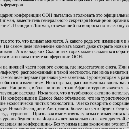
ть фермеров.
ария) конференции ООН пытались втолковать это официальным 
Липман, заместитель генерального секретаря Всемирной органи
ие". Господин Липман, отвечавший на вопросы по телефону со в
 так это то, что климат меняется. А какого рода эти изменения 
аете. На самом деле изменение климата может даже открыть новы
Липман.- А в канадских Скалистых горах может сложиться обрат
тся в итоговом отчете конференции ООН.
 на нижней части горного склона, где недостаточно снега. Или 
ольф-клуб, расположенный в такой местности, где из-за нехват
 самом деле первые признаки уже заметны. Туроператорам в разв
пособятся к изменениям. Но в странах, расположенных вдоль экв
о выше. Например, в большинстве стран Африки туризм является
твующие расходы. Из-за того, что в турбизнесе активно исполь
. На конференции в Давосе было объявлено, что на туристичес
ение экологически чистых технологий. "Легко говорить о сокращ
будет Новой Зеландии и Австралии. Более того, что будет с бе
ь туда туристов". Признавая взаимосвязь туризма и изменения 
уровня бедности на Фиджи - вот насколько он важен для этой с
вавшая на конференции.- Без туризма наша экономика рухнет. 