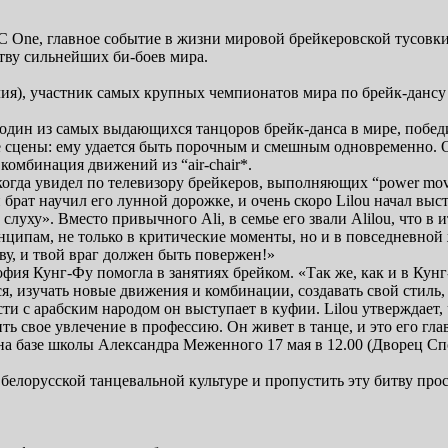
BC One, главное событие в жизни мировой брейкеровской тусовки 
итву сильнейших би-боев мира.
лия), участник самых крупных чемпионатов мира по брейк-дансу
), один из самых выдающихся танцоров брейк-данса в мире, побе
е сцены: ему удается быть порочным и смешным одновременно. 
 комбинация движений из “air-chair*.
, когда увидел по телевизору брейкеров, выполняющих “power mo
брат научил его лунной дорожке, и очень скоро Lilou начал выс
слуху». Вместо привычного Ali, в семье его звали Аlilou, что в 
инципам, не только в критические моменты, но и в повседневной 
тву, и твой враг должен быть повержен!»
офия Кунг-Фу помогла в занятиях брейком. «Так же, как и в Кунг
я, изучать новые движения и комбинации, создавать свой стиль,
ти с арабским народом он выступает в куфии. Lilou утверждает,
тить свое увлечение в профессию. Он живет в танце, и это его гл
 на базе школы Александра Меженного 17 мая в 12.00 (Дворец Сп
 белорусской танцевальной культуре и пропустить эту битву про