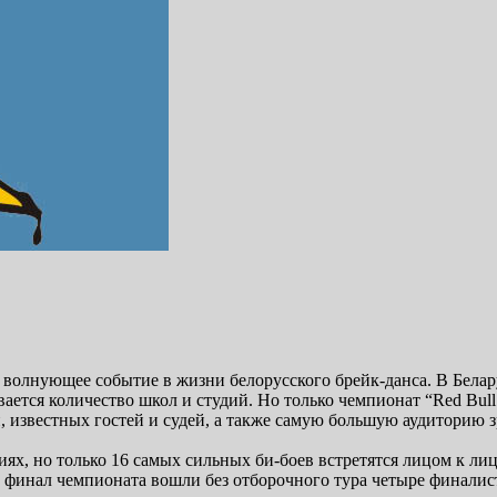
 волнующее событие в жизни белорусского брейк-данса. В Белару
ется количество школ и студий. Но только чемпионат “Red Bul
 известных гостей и судей, а также самую большую аудиторию з
ях, но только 16 самых сильных би-боев встретятся лицом к ли
 финал чемпионата вошли без отборочного тура четыре финалист