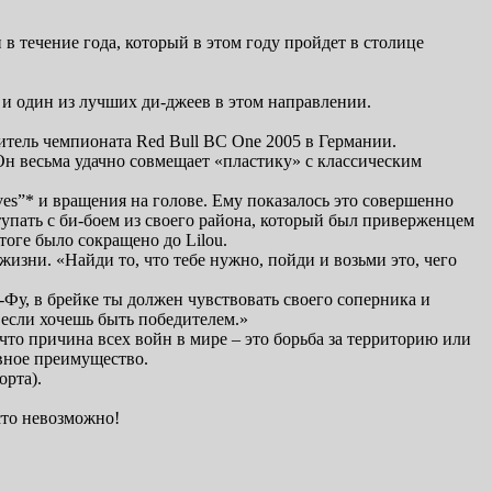
в течение года, который в этом году пройдет в столице
 и один из лучших ди-джеев в этом направлении.
дитель чемпионата Red Bull BC One 2005 в Германии.
Он весьма удачно совмещает «пластику» с классическим
ves”* и вращения на голове. Ему показалось это совершенно
тупать с би-боем из своего района, который был приверженцем
итоге было сокращено до Lilou.
жизни. «Найди то, что тебе нужно, пойди и возьми это, чего
-Фу, в брейке ты должен чувствовать своего соперника и
 если хочешь быть победителем.»
 что причина всех войн в мире – это борьба за территорию или
авное преимущество.
орта).
сто невозможно!