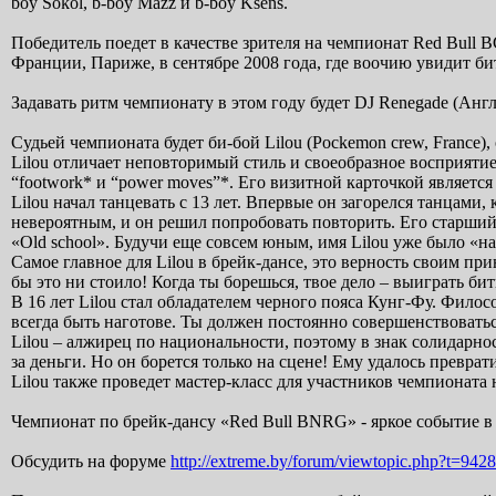
boy Sokol, b-boy Mazz и b-boy Ksens.
Победитель поедет в качестве зрителя на чемпионат Red Bull 
Франции, Париже, в сентябре 2008 года, где воочию увидит б
Задавать ритм чемпионату в этом году будет DJ Renegade (Анг
Судьей чемпионата будет би-бой Lilou (Pockemon crew, France
Lilou отличает неповторимый стиль и своеобразное восприяти
“footwork* и “power moves”*. Его визитной карточкой является
Lilou начал танцевать с 13 лет. Впервые он загорелся танцами
невероятным, и он решил попробовать повторить. Его старший 
«Old school». Будучи еще совсем юным, имя Lilou уже было «на 
Самое главное для Lilou в брейк-дансе, это верность своим пр
бы это ни стоило! Когда ты борешься, твое дело – выиграть би
В 16 лет Lilou стал обладателем черного пояса Кунг-Фу. Филос
всегда быть наготове. Ты должен постоянно совершенствоватьс
Lilou – алжирец по национальности, поэтому в знак солидарнос
за деньги. Но он борется только на сцене! Ему удалось превра
Lilou также проведет мастер-класс для участников чемпионата
Чемпионат по брейк-дансу «Red Bull BNRG» - яркое событие в
Обсудить на форуме
http://extreme.by/forum/viewtopic.php?t=9428