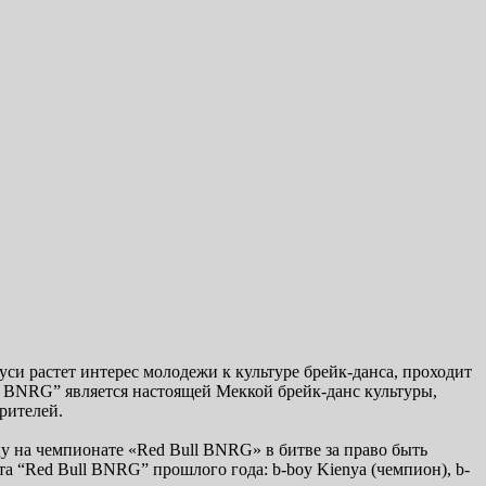
си растет интерес молодежи к культуре брейк-данса, проходит
l BNRG” является настоящей Меккой брейк-данс культуры,
рителей.
цу на чемпионате «Red Bull BNRG» в битве за право быть
а “Red Bull BNRG” прошлого года: b-boy Kienya (чемпион), b-