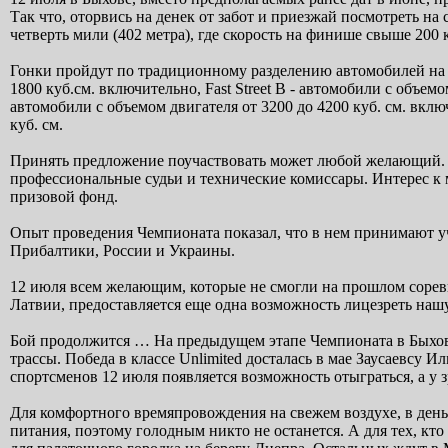
Так что, оторвись на денек от забот и приезжай посмотреть на
четверть мили (402 метра), где скорость на финише свыше 200 
Гонки пройдут по традиционному разделению автомобилей на 4 к
1800 куб.см. включительно, Fast Street B - автомобили с объемом
автомобили с объемом двигателя от 3200 до 4200 куб. см. вклю
куб. см.
Принять предложение поучаствовать может любой желающий. 
профессиональные судьи и технические комиссары. Интерес к 
призовой фонд.
Опыт проведения Чемпионата показал, что в нем принимают уч
Прибалтики, России и Украины.
12 июля всем желающим, которые не смогли на прошлом сорев
Латвии, предоставляется еще одна возможность лицезреть н
Бой продолжится … На предыдущем этапе Чемпионата в Быхове
трассы. Победа в классе Unlimited досталась в мае Заусаевсу И
спортсменов 12 июля появляется возможность отыграться, а у 
Для комфортного времяпровождения на свежем воздухе, в ден
питания, поэтому голодным никто не останется. А для тех, кт