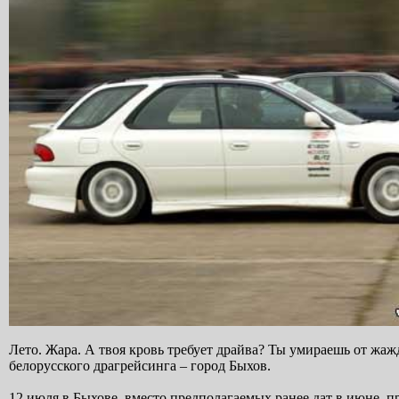
Лето. Жара. А твоя кровь требует драйва? Ты умираешь от жажд
белорусского драгрейсинга – город Быхов.
12 июля в Быхове, вместо предполагаемых ранее дат в июне, 