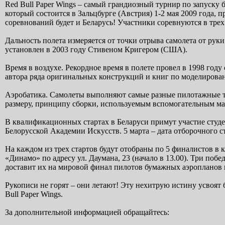
Red Bull Paper Wings – самый грандиозный турнир по запуску
который состоится в Зальцбурге (Австрия) 1-2 мая 2009 года, 
соревнований будет и Беларусь! Участники соревнуются в трех 
Дальность полета измеряется от точки отрыва самолета от руки
установлен в 2003 году Стивеном Кригером (США).
Время в воздухе. Рекордное время в полете провел в 1998 год
автора ряда оригинальных конструкций и книг по моделирован
Аэробатика. Самолеты выполняют самые разные пилотажные тр
размеру, принципу сборки, используемым вспомогательным мате
В квалификационных стартах в Беларуси примут участие студ
Белорусской Академии Искусств. 5 марта – дата отборочного с
На каждом из трех стартов будут отобраны по 5 финалистов в
«Динамо» по адресу ул. Даумана, 23 (начало в 13.00). Три побе
доставит их на мировой финал пилотов бумажных аэропланов
Рукописи не горят – они летают! Эту нехитрую истину усвоят 
Bull Paper Wings.
За дополнительной информацией обращайтесь: