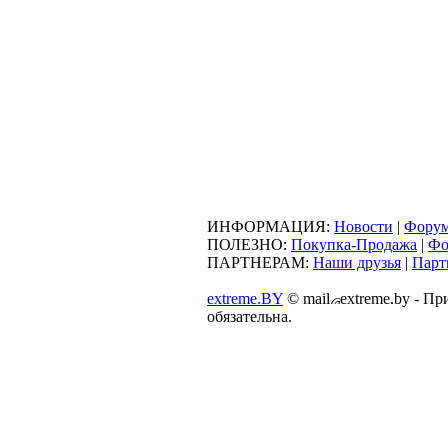
ИНФОРМАЦИЯ:
Новости
|
Фору
ПОЛЕЗНО:
Покупка-Продажа
|
Фо
ПАРТНЕРАМ:
Наши друзья
|
Парт
extreme.BY
©
mail
extreme.by - П
обязательна.